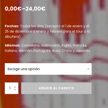
0,00
€
–
24,00
€
Fechas:
Todos los días (excepto el 1 de enero y el
25 de diciembre o enero y febrero para el tour a la
Albufera)
Idiomas:
Castellano, Valenciano, Inglés, Francés,
Italiano, Alemán, Portugués, Ruso, Chino y Japonés.
Entradas
Bus
AÑADIR AL CARRITO
Turístic
cantidad