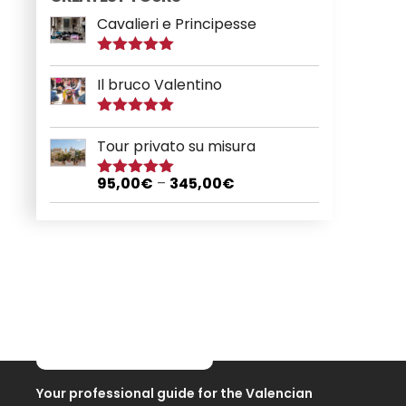
Cavalieri e Principesse
Valutato
5.00
su 5
Il bruco Valentino
Valutato
5.00
su 5
Tour privato su misura
95,00
€
–
345,00
€
Valutato
5.00
su 5
Your professional guide for the Valencian