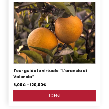
Questo
prodotto
ha
più
varianti.
Le
opzioni
possono
essere
scelte
nella
Tour guidato virtuale: “L'arancia di
pagina
Valencia”
del
prodotto
5,00
€
–
120,00
€
SCEGLI