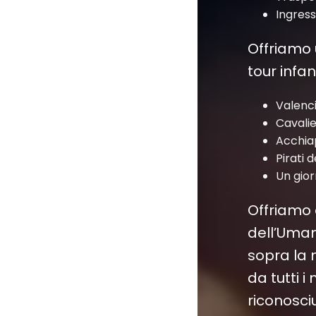
Ingress
Offriamo 
tour infan
Valenc
Cavalie
Acchia
Pirati 
Un gio
Offriamo 
dell’Uman
sopra la 
da tutti 
riconosciu