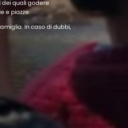
 dei quali godere
e e piazze.
amiglia. In caso di dubbi,