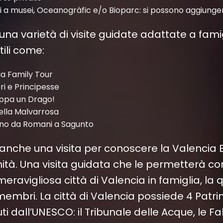
i a musei, Oceanogràfic e/o Bioparc: si possono aggiunger
una varietà di visite guidate adattate a fami
tili come:
ia Family Tour
ri e Principesse
ppa un Drago!
della Malvarrosa
rno da Romani a Sagunto
anche una visita per conoscere la Valencia Es
ità. Una visita guidata che le permetterà 
meravigliosa città di Valencia in famiglia, l
i membri. La città di Valencia possiede 4 Patr
ti dall’UNESCO: il Tribunale delle Acque, le F