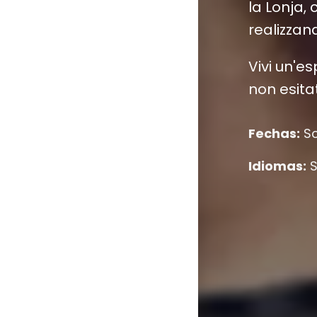
la Lonja,
realizzan
Vivi un'e
non esita
Fechas:
Sc
Idiomas:
S