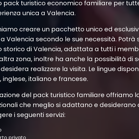
uo pack turistico economico familiare per tut
erienza unica a Valencia.
iamo creare un pacchetto unico ed esclusivo
a a Valencia secondo le sue necessità. Potrà 
 storico di Valencia, adattata a tutti i membri
altra zona, inoltre ha anche la possibilità di s
desidera realizzare la visita. Le lingue disponi
 inglese, italiano e francese.
azione del pack turistico familiare offriamo la 
pzionali che meglio si adattano e desiderano
re i seguenti servizi:
o
rto privato