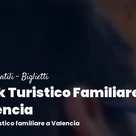
ntili
-
Biglietti
 Turistico Familiar
encia
stico familiare a Valencia