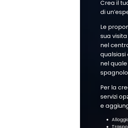
Crea il t
di un’esp
Le propon
sua visit
nel centro
qualsiasi 
nel quale 
spagnolo,
Per la cre
servizi o
e aggiunge
Alloggi
Traspo