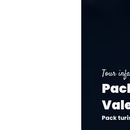
Tour infa
Pack
Val
Pack turi