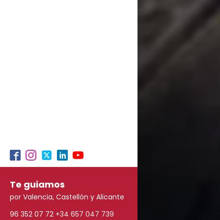
Te guiamos
por Valencia, Castellón y Alicante
96 352 07 72
+34 657 047 739