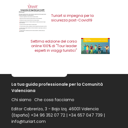
Turiart si impegna per la
sicurezza post-Covid19
Settima edizione del corso
online 100% di "Tour leader
esperti in viaggi turistici"
La tua guida professionale per la Comunità
Valenciana
Chi siamo
Che cosa facciamo
Editor Cabrerizo, 3 - Bajo Izq. 46001 Valencia
(España)
+34 96 352 07 72
|
+34 657 047 739
|
info@turiart.com