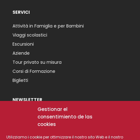
SERVICI
Attività in Famiglia e per Bambini
Viaggi scolastici
Escursioni
Aziende
Tour privato su misura
Corsi di Formazione
Biglietti
NEWSLETTER
Iscriviti alla nostra newsletter e non perdere le
Gestionar el
nostre offerte e novità.
consentimiento de las
cookies
[mc4wp_form id="30663"]
Utilizziamo i cookie per ottimizzare il nostro sito Web e il nostro