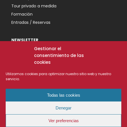
Tour privado a medida
Formación
Entradas / Reservas
NEWSLETTER
Iscriviti alla nostra newsletter e non perdere le
Gestionar el
nostre offerte e novità.
consentimiento de las
cookies
[mc4wp_form id="30663"]
Utilizamos cookies para optimizar nuestro sitio web y nuestro
Primo premio concorso di idee e progetti turistici
servicio.
Con la collaborazione di
Todas las cookies
Collaborazioni
Denegar
Aviso
Términos y condiciones de
Política de
Ver preferencias
legal
uso
cookie