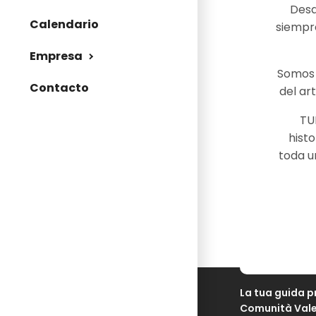
Desd
Calendario
siempre
Empresa
Somos 
Contacto
del ar
TU
histo
toda u
La tua guida p
Comunità Val