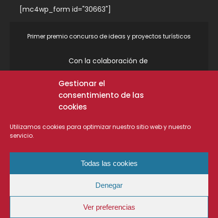
[mc4wp_form id="30663"]
Primer premio concurso de ideas y proyectos turísticos
Con la colaboración de
Gestionar el
Colaboraciones
consentimiento de las
cookies
Utilizamos cookies para optimizar nuestro sitio web y nuestro
servicio.
Todas las cookies
Denegar
Aviso
Términos y condiciones de
Política de
legal
uso
cookie
Ver preferencias
2024 - © Copyright Turiart. Todos los derechos