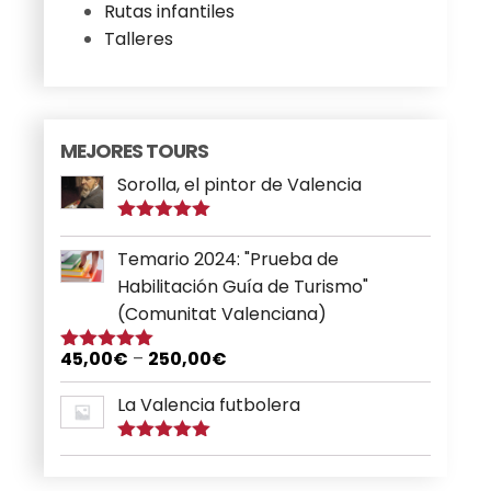
Rutas infantiles
Talleres
MEJORES TOURS
Sorolla, el pintor de Valencia
Puntuado
con
5.00
de
Temario 2024: "Prueba de
5
Habilitación Guía de Turismo"
(Comunitat Valenciana)
45,00
€
–
250,00
€
Puntuado
con
5.00
de
5
La Valencia futbolera
Puntuado
con
5.00
de
5