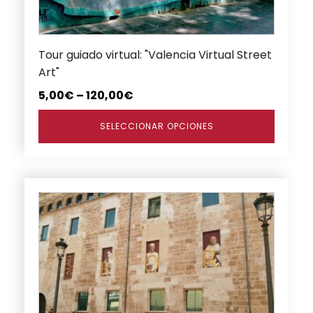
pueden
elegir
en
Tour guiado virtual: "Valencia Virtual Street
la
Art"
página
de
5,00
€
–
120,00
€
producto
SELECCIONAR OPCIONES