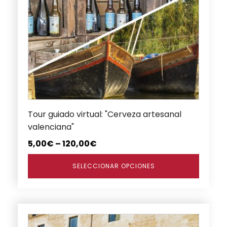
tiene
múltiples
variantes.
Las
opciones
se
pueden
elegir
en
Tour guiado virtual: "Cerveza artesanal
la
valenciana"
página
de
5,00
€
–
120,00
€
producto
SELECCIONAR OPCIONES
Este