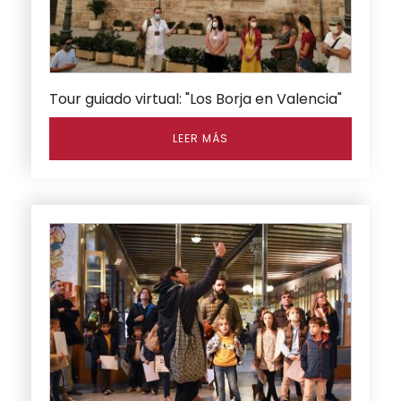
Tour guiado virtual: "Los Borja en Valencia"
LEER MÁS
Este
producto
tiene
múltiples
variantes.
Las
opciones
se