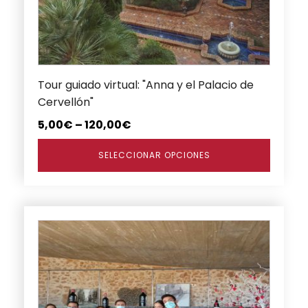
opciones
se
pueden
elegir
en
Tour guiado virtual: "Anna y el Palacio de
la
Cervellón"
página
de
5,00
€
–
120,00
€
producto
SELECCIONAR OPCIONES
Este
producto
tiene
múltiples
variantes.