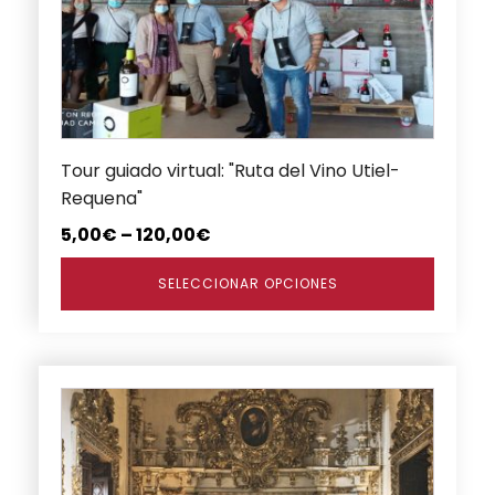
Las
opciones
se
pueden
elegir
en
Tour guiado virtual: "Ruta del Vino Utiel-
la
Requena"
página
de
5,00
€
–
120,00
€
producto
SELECCIONAR OPCIONES
Este
producto
tiene
múltiples