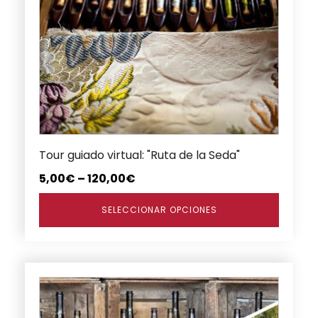
múltiples
variantes.
Las
opciones
se
pueden
elegir
en
Tour guiado virtual: "Ruta de la Seda"
la
página
5,00
€
–
120,00
€
de
producto
SELECCIONAR OPCIONES
Este
producto