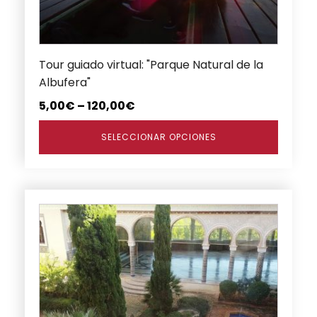
pueden
elegir
en
Tour guiado virtual: "Parque Natural de la
la
Albufera"
página
de
5,00
€
–
120,00
€
producto
SELECCIONAR OPCIONES
Este
producto
tiene
múltiples
variantes.
Las