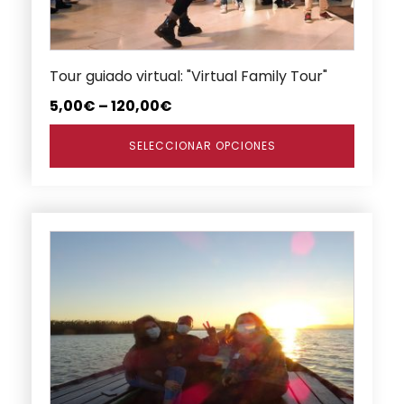
pueden
elegir
en
Tour guiado virtual: "Virtual Family Tour"
la
página
5,00
€
–
120,00
€
de
producto
SELECCIONAR OPCIONES
Este
producto
tiene
múltiples
variantes.
Las
opciones
se