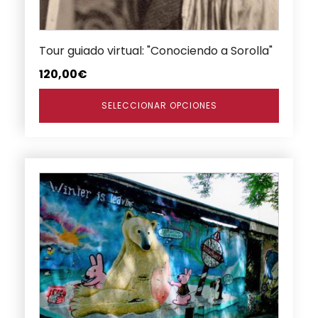
elegir
en
Tour guiado virtual: "Conociendo a Sorolla"
la
página
120,00
€
de
producto
SELECCIONAR OPCIONES
Este
producto
tiene
múltiples
variantes.
Las
opciones
se