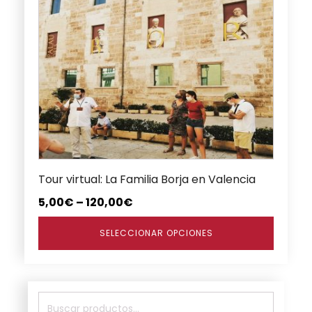
producto
tiene
múltiples
variantes.
Las
opciones
se
pueden
elegir
en
Tour virtual: La Familia Borja en Valencia
la
página
5,00
€
–
120,00
€
de
producto
SELECCIONAR OPCIONES
Buscar