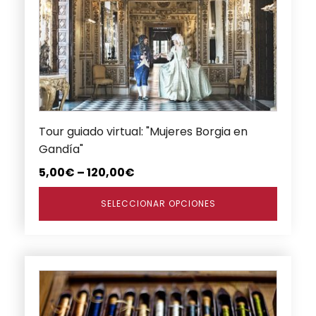
variantes.
Las
opciones
se
pueden
elegir
en
Tour guiado virtual: "Mujeres Borgia en
la
Gandía"
página
de
5,00
€
–
120,00
€
producto
SELECCIONAR OPCIONES
Este
producto
tiene