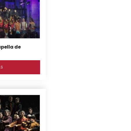
apella de
ÁS