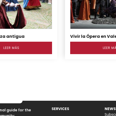
nza antigua
Vivir la Ópera en Val
LEER MÁS
LEER M
SERVICES
NEWS
nal guide for the
Subscr
mmunity