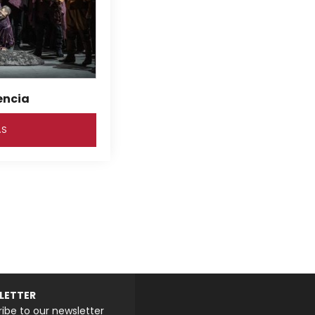
encia
ÁS
LETTER
ibe to our newsletter