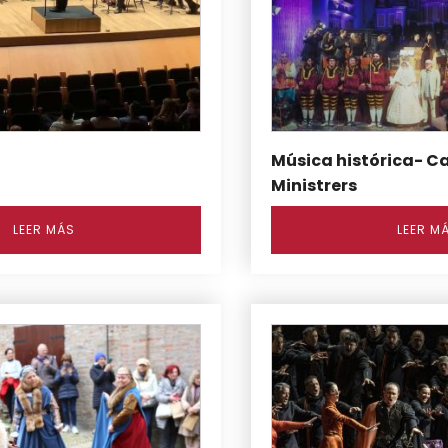
Música histórica- C
Ministrers
LEER MÁS
LEER M