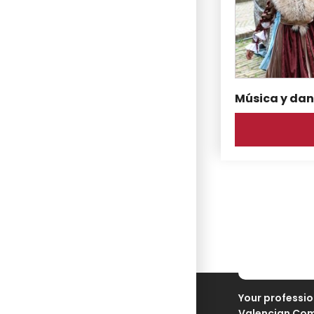
Música y da
Your professio
Valencian Co