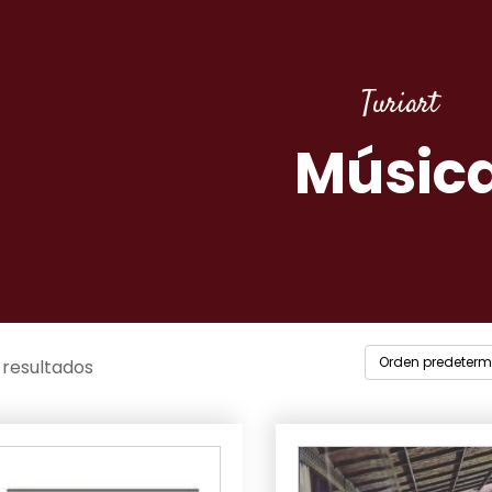
Turiart
Músic
 resultados