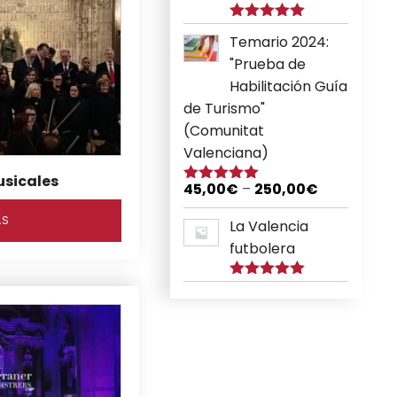
Puntuado
Temario 2024:
con
5.00
de
5
"Prueba de
Habilitación Guía
de Turismo"
(Comunitat
Valenciana)
sicales
45,00
€
–
250,00
€
Puntuado
con
5.00
de
ÁS
5
La Valencia
futbolera
Puntuado
con
5.00
de
5