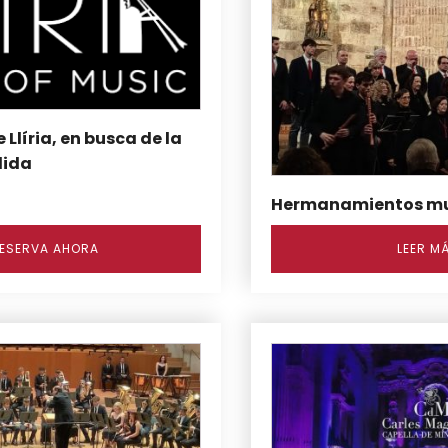
e Llíria, en busca de la
dida
Hermanamientos mu
ESERVA AHORA
LEER M