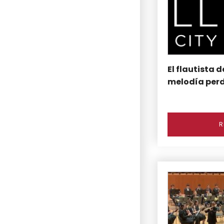
El flautista d
melodía per
R