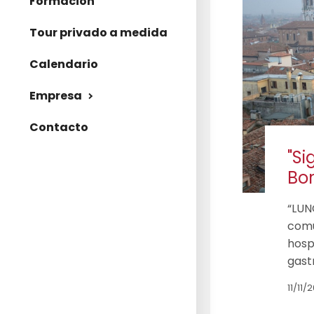
Formación
Tour privado a medida
Calendario
Empresa
Contacto
"Si
Bor
“LUN
comú
hosp
gast
11/11/