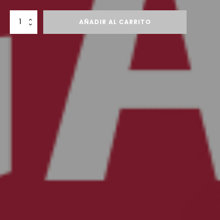
Bono
AÑADIR AL CARRITO
regalo
cantidad