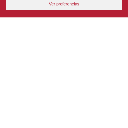
Ver preferencias
DESCRIPCIÓN
EL TOUR
UBICACIÓN
COMENTARIOS