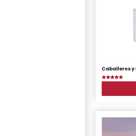
Caballeros y 
Puntuado
con
4.75
de 5