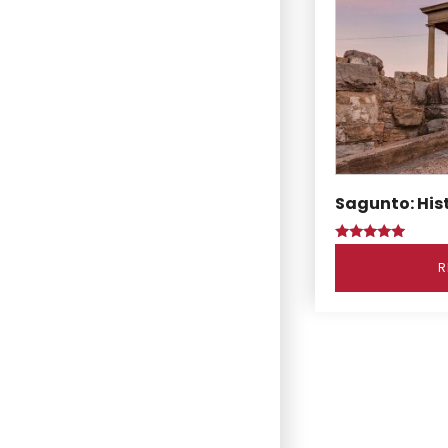
Sagunto: His
Puntuado
con
R
5.00
de 5