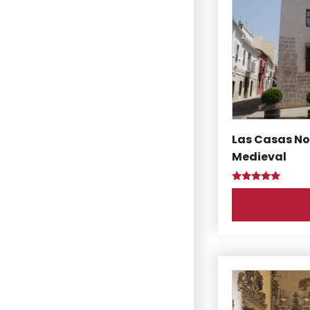
Las Casas No
Medieval
Puntuado
con
5.00
de 5
Este
producto