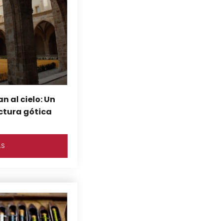
n al cielo: Un
ctura gótica
ÁS