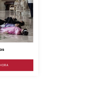
as
AHORA