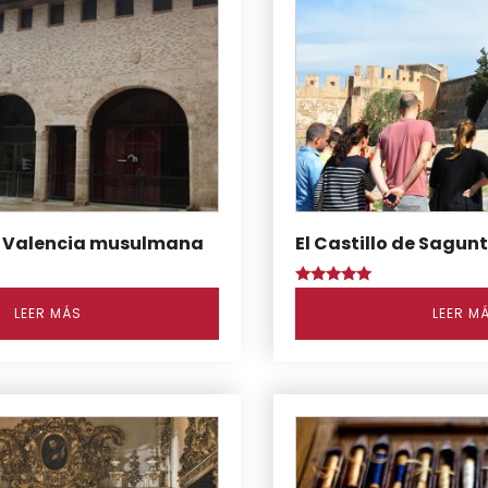
a Valencia musulmana
El Castillo de Sagun
Puntuado
con
LEER MÁS
LEER M
5.00
de 5