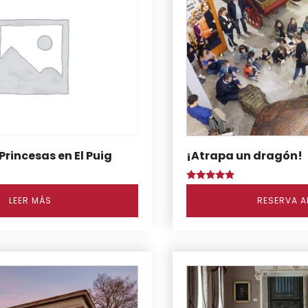
Princesas en El Puig
¡Atrapa un dragón!
Puntuado
con
LEER MÁS
RESERVA 
4.67
de 5