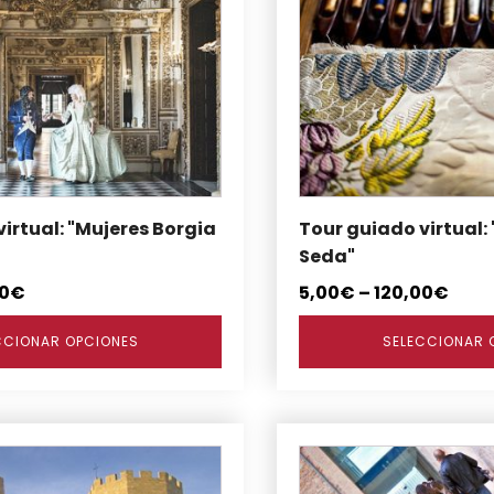
tiene
múltiples
variantes.
Las
opciones
se
pueden
elegir
en
irtual: "Mujeres Borgia
Tour guiado virtual: 
la
Seda"
página
0
€
5,00
€
–
120,00
€
de
producto
CCIONAR OPCIONES
SELECCIONAR 