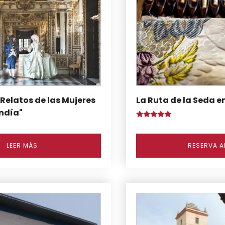
Relatos de las Mujeres
La Ruta de la Seda e
ndía"
Puntuado
con
5.00
de 5
LEER MÁS
RESERVA 