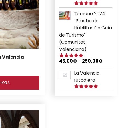
Puntuado
Temario 2024:
con
5.00
de
5
"Prueba de
Habilitación Guía
de Turismo"
(Comunitat
Valenciana)
n Valencia
45,00
€
–
250,00
€
Puntuado
con
5.00
de
5
La Valencia
futbolera
AHORA
Puntuado
con
5.00
de
5