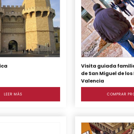
ica
Visita guiada famili
de San Miguel de los
Valencia
LEER MÁS
COMPRAR PR