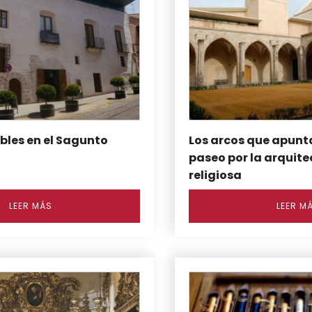
bles en el Sagunto
Los arcos que apunta
paseo por la arquite
religiosa
LEER MÁS
LEER M
Este
producto