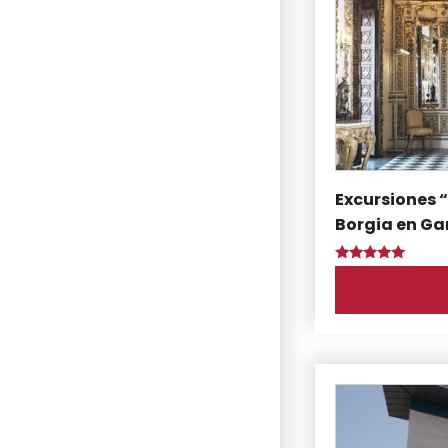
Excursiones “
Borgia en Ga
Puntuado
con
5.00
de 5