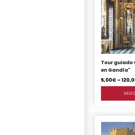
tiene
múltiples
variantes.
Las
opciones
se
pueden
elegir
en
Tour guiado v
la
en Gandía"
página
5,00
€
–
120,0
de
producto
SELE