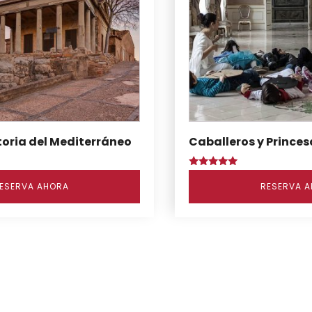
toria del Mediterráneo
Caballeros y Princes
Puntuado
con
ESERVA AHORA
RESERVA 
5.00
de 5