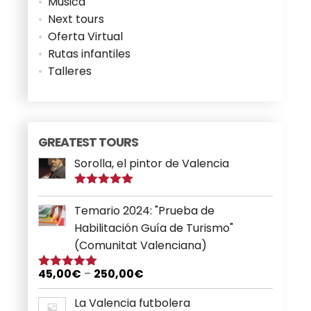
Música
Next tours
Oferta Virtual
Rutas infantiles
Talleres
GREATEST TOURS
Sorolla, el pintor de Valencia
Puntuado
con
5.00
de
Temario 2024: "Prueba de
5
Habilitación Guía de Turismo"
(Comunitat Valenciana)
45,00
€
–
250,00
€
Puntuado
con
5.00
de
5
La Valencia futbolera