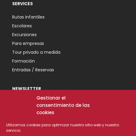
SERVICES
Rutas infantiles
Escolares
Excursiones
Para empresas
Tour privado a medida
Formación
Entradas / Reservas
NEWSLETTER
Subscribe to our newsletter and don't miss our
Gestionar el
offers and news.
consentimiento de las
cookies
[mc4wp_form id="30663"]
Utilizamos cookies para optimizar nuestro sitio web y nuestro
Tourism Ideas and Project Contest: First Award
servicio.