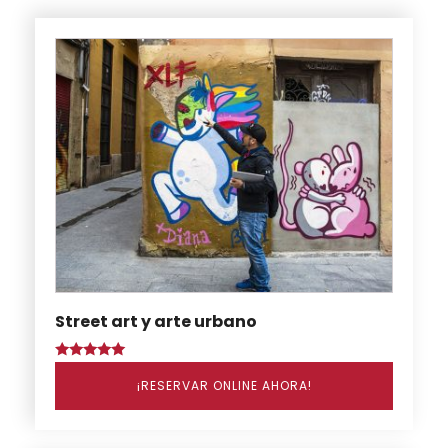
Street art y arte urbano
Puntuado
con
¡RESERVAR ONLINE AHORA!
5.00
de 5