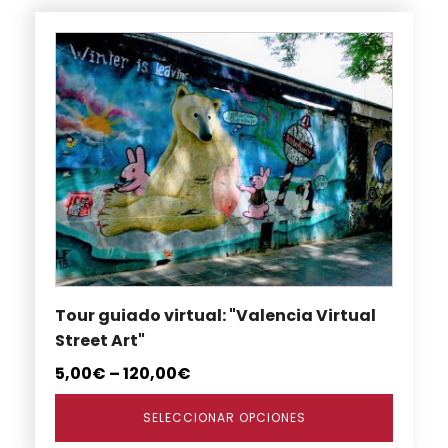
Este
producto
tiene
múltiples
variantes.
Las
opciones
se
pueden
elegir
en
Tour guiado virtual: "Valencia Virtual
la
Street Art"
página
de
5,00
€
–
120,00
€
producto
SELECCIONAR OPCIONES