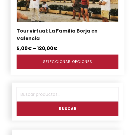
se
pueden
elegir
en
Tour virtual: La Familia Borja en
la
Valencia
página
de
5,00
€
–
120,00
€
producto
SELECCIONAR OPCIONES
Buscar
por:
BUSCAR