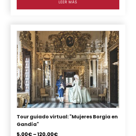
LEER MÁS
Este
producto
tiene
múltiples
variantes.
Las
opciones
se
pueden
elegir
en
Tour guiado virtual: "Mujeres Borgia en
la
Gandía"
página
de
5,00
€
–
120,00
€