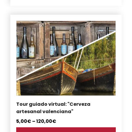
Este
producto
tiene
múltiples
variantes.
Las
opciones
se
pueden
elegir
en
Tour guiado virtual: "Cerveza
la
artesanal valenciana"
página
de
5,00
€
–
120,00
€
producto