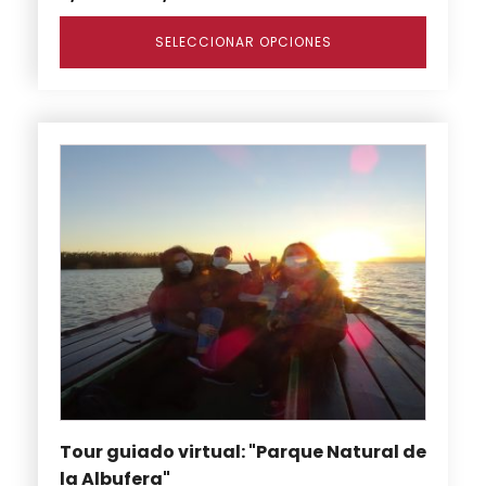
producto
SELECCIONAR OPCIONES
Este
producto
tiene
múltiples
variantes.
Las
opciones
se
pueden
elegir
en
Tour guiado virtual: "Parque Natural de
la
la Albufera"
página