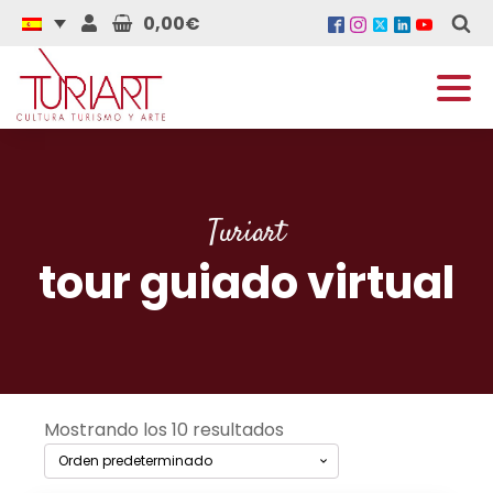
0,00€
Turiart
tour guiado virtual
Mostrando los 10 resultados