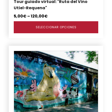
Tour guiado virtual: "Ruta del Vino
la
Utiel-Requena"
página
de
5,00
€
–
120,00
€
producto
SELECCIONAR OPCIONES
Este
producto
tiene
múltiples
variantes.
Las
opciones
se
pueden
elegir