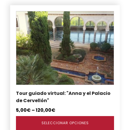
Este
producto
tiene
múltiples
variantes.
Las
opciones
se
pueden
elegir
en
Tour guiado virtual: "Anna y el Palacio
la
de Cervellón"
página
de
5,00
€
–
120,00
€
producto
SELECCIONAR OPCIONES