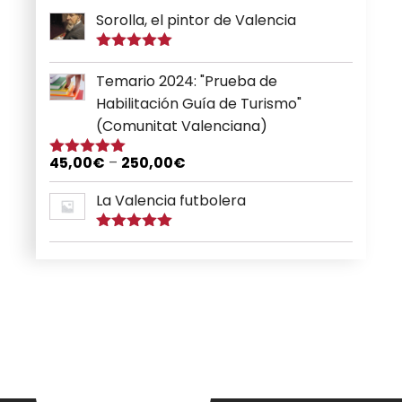
Sorolla, el pintor de Valencia
Puntuado
con
5.00
de
Temario 2024: "Prueba de
5
Habilitación Guía de Turismo"
(Comunitat Valenciana)
45,00
€
–
250,00
€
Puntuado
con
5.00
de
5
La Valencia futbolera
Puntuado
con
5.00
de
5