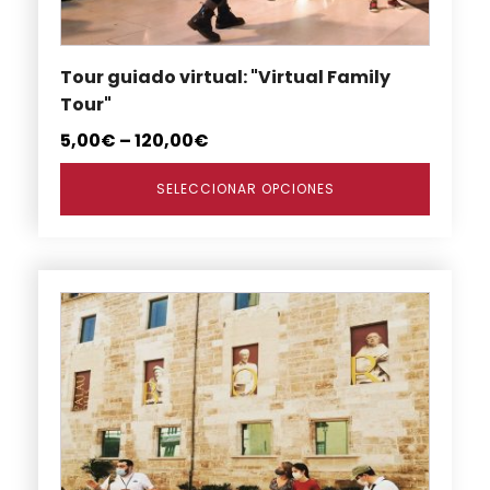
elegir
en
Tour guiado virtual: "Virtual Family
la
Tour"
página
de
5,00
€
–
120,00
€
producto
SELECCIONAR OPCIONES
Este
producto
tiene
múltiples
variantes.
Las
opciones