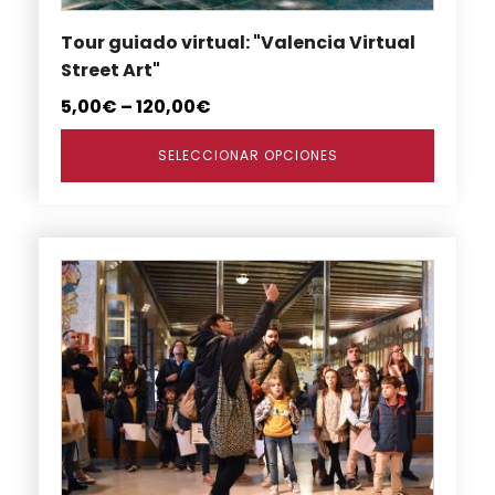
en
Tour guiado virtual: "Valencia Virtual
la
Street Art"
página
de
5,00
€
–
120,00
€
producto
SELECCIONAR OPCIONES
Este
producto
tiene
múltiples
variantes.
Las
opciones
se
pueden