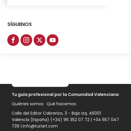
SÍGUENOS
Tu guía profesional por
la Comunidad Valenciana
Quiénes somos
Qué hacemos
Calle del Editor Cabrerizo, 3 - Bajo Izq. 46001
Valencia (España) (+34) 96 352 07 72 |
+34 657 047
739
|
info@turiart.com