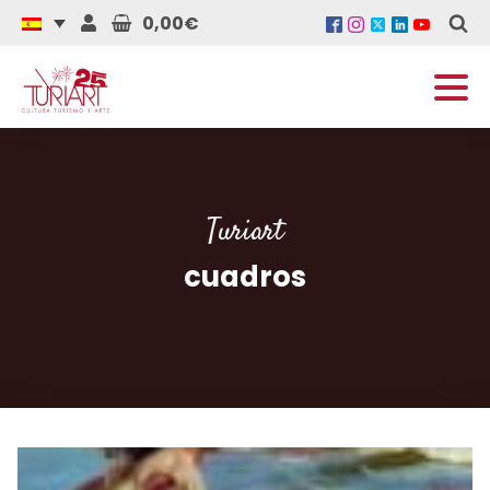
0,00€
Turiart
cuadros