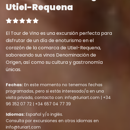
Utiel-Requena
Valorado
1
El Tour de Vino es una excursión perfecta para
con
5.00
disfrutar de un día de enoturismo en el
de 5 en
base a
corazón de la comarca de Utiel-Requena,
valoración
saboreando sus vinos Denominación de
de un
Origen, así como su cultura y gastronomía
cliente
únicas.
Fechas:
En este momento no tenemos fechas
programadas, pero si estás interesado/a en una
visita privada, contacta con: info@turiart.com | +34
96 352 07 72 | +34 657 04 77 39
Idiomas:
Español y/o inglés.
Consulta por excursiones en otros idiomas en
info@turiart.com