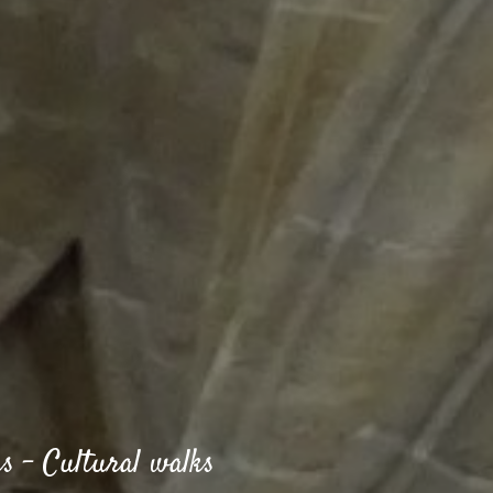
rs
-
Cultural walks