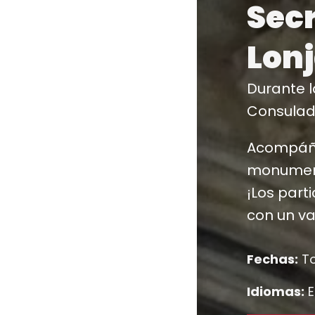
Secr
Lon
Durante l
Consulado
Acompáña
monument
¡Los part
con un va
Fechas:
To
Idiomas:
E