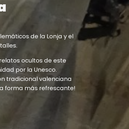
la
emáticos de la Lonja y el
alles.
elatos ocultos de este
dad por la Unesco.
ón tradicional valenciana
 la forma más refrescante!