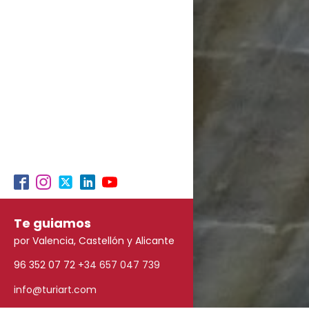
Te guiamos
por Valencia, Castellón y Alicante
96 352 07 72
+34 657 047 739
info@turiart.com